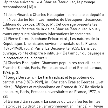
l’épitaphe suivante : « À Charles Beauquier, le paysage
reconnaissant [16] ».
[1] Jean Pinard, « Charles Beauquier, journaliste et député »,
in : Noël Barbe (dir.), Les mondes de Beauquier, Besançon,
Éditions du Sekoya, 2015, p. 61. Cet ouvrage présente les
différentes facettes de la vie de Charles Beauquier. Nous y
avons emprunté plusieurs informations importantes.
[2] Pierre Cornu, Stéphane Frioux et al., Les natures de la
République. Une histoire environnementale de la France
(1870-1940), vol. 2, Paris, La Découverte, 2025. Dans cet
ouvrage, voir le chapitre 6 intitulé « De l’amour du paysage à
la protection de la nature ».
[3] Charles Beauquier, Chansons populaires recueillies en
Franche-Comté, Paris, Émile Lechevalier et Ernest Leroux,
1894, p. 3.
[4] Serge Berstein, « Le Parti radical et le problème du
centralisme (1870-1939), in : Christian Gras et Georges Livet
(dirs.), Régions et régionalisme en France du XVIIIe siècle à
nos jours, Paris, Presses universitaires de France, 1977, p.
225.
[5] Bernard Barraqué, « La source du Lison (ou les limites
historiques du droit de l’environnement en France) », Revue