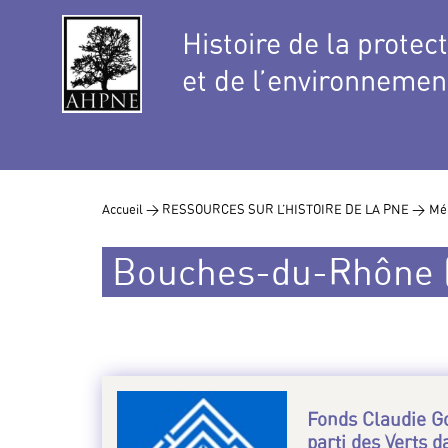
Histoire de la protec
et de l’environnemen
Accueil >
RESSOURCES SUR L’HISTOIRE DE LA PNE >
Mé
Bouches-du-Rhône (
Fonds Claudie Go
parti des Verts 