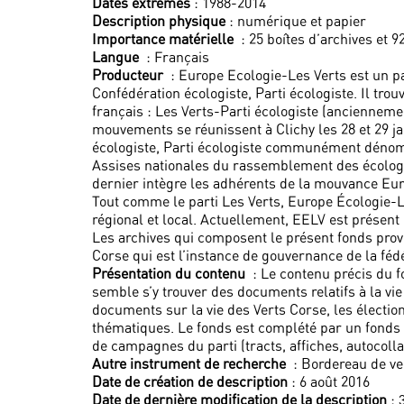
Dates extrêmes
: 1988-2014
Description physique
: numérique et papier
Importance matérielle
: 25 boîtes d’archives et 9
Langue
: Français
Producteur
: Europe Ecologie-Les Verts est un par
Confédération écologiste, Parti écologiste. Il tr
français : Les Verts-Parti écologiste (anciennem
mouvements se réunissent à Clichy les 28 et 29 jan
écologiste, Parti écologiste communément dénomm
Assises nationales du rassemblement des écologis
dernier intègre les adhérents de la mouvance Eur
Tout comme le parti Les Verts, Europe Écologie-Les
régional et local. Actuellement, EELV est présent
Les archives qui composent le présent fonds prov
Corse qui est l’instance de gouvernance de la féd
Présentation du contenu
: Le contenu précis du f
semble s’y trouver des documents relatifs à la vi
documents sur la vie des Verts Corse, les électio
thématiques. Le fonds est complété par un fonds 
de campagnes du parti (tracts, affiches, autocolla
Autre instrument de recherche
: Bordereau de v
Date de création de description
: 6 août 2016
Date de dernière modification de la description
: 