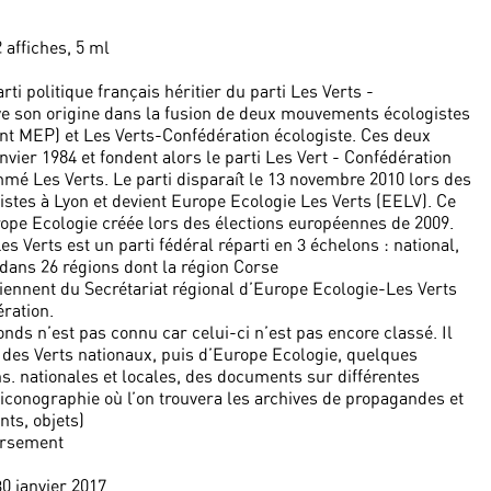
2 affiches, 5 ml
ti politique français héritier du parti Les Verts -
ouve son origine dans la fusion de deux mouvements écologistes
ent MEP) et Les Verts-Confédération écologiste. Ces deux
vier 1984 et fondent alors le parti Les Vert - Confédération
é Les Verts. Le parti disparaît le 13 novembre 2010 lors des
tes à Lyon et devient Europe Ecologie Les Verts (EELV). Ce
ope Ecologie créée lors des élections européennes de 2009.
 Verts est un parti fédéral réparti en 3 échelons : national,
 dans 26 régions dont la région Corse
iennent du Secrétariat régional d’Europe Ecologie-Les Verts
ération.
onds n’est pas connu car celui-ci n’est pas encore classé. Il
e des Verts nationaux, puis d’Europe Ecologie, quelques
ns. nationales et locales, des documents sur différentes
iconographie où l’on trouvera les archives de propagandes et
nts, objets)
ersement
30 janvier 2017