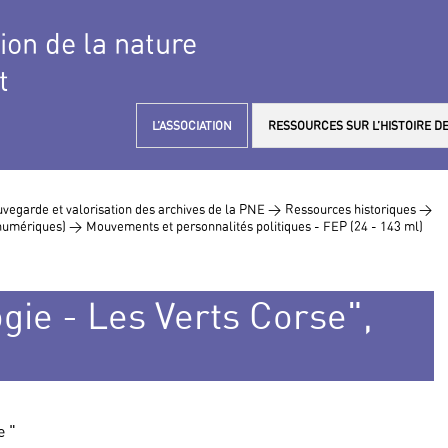
tion de la nature
t
L’ASSOCIATION
RESSOURCES SUR L’HISTOIRE DE
vegarde et valorisation des archives de la PNE >
Ressources historiques >
s numériques) >
Mouvements et personnalités politiques - FEP (24 - 143 ml)
gie - Les Verts Corse",
e "