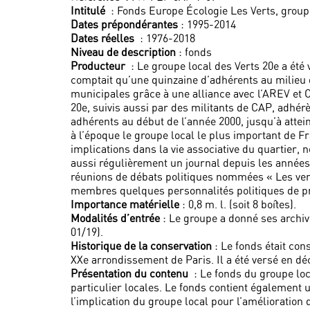
Intitulé
: Fonds Europe Écologie Les Verts, groupe
Dates prépondérantes
: 1995-2014
Dates réelles
: 1976-2018
Niveau de description
: fonds
Producteur
: Le groupe local des Verts 20e a été 
comptait qu’une quinzaine d’adhérents au milieu 
municipales grâce à une alliance avec l’AREV et 
20e, suivis aussi par des militants de CAP, adhér
adhérents au début de l’année 2000, jusqu’à attei
à l’époque le groupe local le plus important de 
implications dans la vie associative du quartier,
aussi régulièrement un journal depuis les années
réunions de débats politiques nommées « Les vend
membres quelques personnalités politiques de 
Importance matérielle
: 0,8 m. l. (soit 8 boîtes).
Modalités d’entrée
: Le groupe a donné ses archi
01/19).
Historique de la conservation
: Le fonds était con
XXe arrondissement de Paris. Il a été versé en d
Présentation du contenu
: Le fonds du groupe loc
particulier locales. Le fonds contient également u
l’implication du groupe local pour l’amélioration