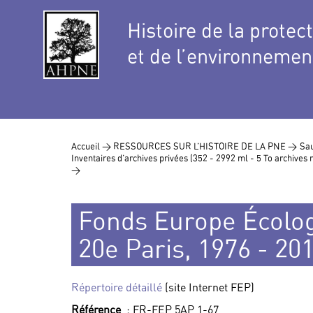
Histoire de la protec
et de l’environnemen
Accueil >
RESSOURCES SUR L’HISTOIRE DE LA PNE >
Sau
Inventaires d’archives privées (352 - 2992 ml - 5 To archive
>
Fonds Europe Écolog
20e Paris, 1976 - 20
Répertoire détaillé
(site Internet FEP)
Référence
: FR-FEP 5AP 1-67