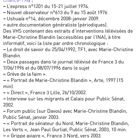
Chance-794
) ;
–
L’express n°1201 du 15-21 juillet 1974.
–
Nouvel observateur n°613 du 9 au 15 août 1976.
–
Ushuaïa n°14, décembre 2008-janvier 2009.
–
autre documentation généraliste (périodiques).
Des VHS contenant des extraits d’interventions télévisées de
Marie-Christine Blandin (accessibles par l’INA), à titre
informatif, voici la liste par ordre chronologique :
–
Le droit de savoir du 25/04/1992, TF1, avec Marie-Christine
Blandin.
–
Deux passages dans le journal télévisé de France 3 du
7/06/1996 et du 08/07/1996 dans le sujet
« Grève de la faim ».
–
« Portrait de Marie-Christine Blandin », Arte, 1997 (15
min).
–
« Direct », France 3 Lille, 26/10/2002.
–
Interview sur les migrants et Calais pour Public Sénat,
2002.
–
Forum public (sur Davos) avec Marie-Christine Blandin,
Public Sénat, janvier 2003.
–
« Portrait de sénateur du Nord, Marie-Christine Blandin,
Les Verts », Jean Paul Gurliat, Public Sénat, 2003, 10 min.
–
« Grippe aviaire », France 3 Nord, vers 2003.