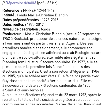
/*
Répertoire détaillé
(pdf, 382 Ko)
Référence
: FR-FEP 12AM 1-43
Intitulé
: Fonds Marie-Christine Blandin
Dates prépondérantes
: 1992-2016
Dates réelles
: 1985-2017
Niveau de description
: fonds
Producteur
: Marie-Christine Blandin (née le 22 septembre
1952 à Roubaix), professeur de sciences naturelles, enseigne
à Fourmies avant de partir trois ans en Algérie. Dès ses
premières années d’enseignement, elle commence son
engagement écologiste en adhérant au club Ecologie-nature
d’un centre socio-culturel, elle milite alors également au
Planning familial et au Secours populaire. En 1977, elle se
présente pour la première fois à une élection lors des
élections municipales. C’est à son retour d’Algérie, en 1984
ou 1985, qu’elle adhère aux Verts. Elle fait alors partie avec
Guy Hascoët de la minorité « Verts au pluriel ». Elle est
à nouveau candidate aux élections cantonales de 1985
à Saint-Pol-sur-Ternoise.
À la suite des élections régionales du 22 mars 1992, après le
retrait de la tête de liste socialiste et grâce à au soutien des
communistes et des socialistes, Marie-Christine Blandin est