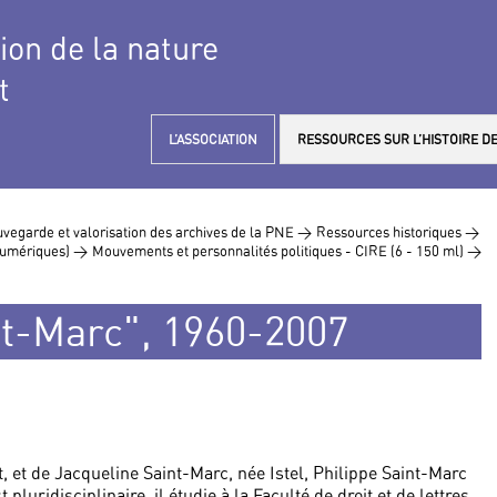
tion de la nature
t
L’ASSOCIATION
RESSOURCES SUR L’HISTOIRE DE
vegarde et valorisation des archives de la PNE >
Ressources historiques >
 numériques) >
Mouvements et personnalités politiques - CIRE (6 - 150 ml) >
nt-Marc", 1960-2007
t, et de Jacqueline Saint-Marc, née Istel, Philippe Saint-Marc
pluridisciplinaire, il étudie à la Faculté de droit et de lettres