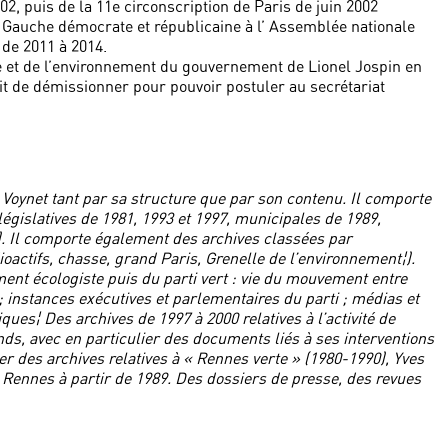
02, puis de la 11e circonscription de Paris de juin 2002
a Gauche démocrate et républicaine à l’ Assemblée nationale
 de 2011 à 2014.
re et de l’environnement du gouvernement de Lionel Jospin en
it de démissionner pour pouvoir postuler au secrétariat
 Voynet tant par sa structure que par son contenu. Il comporte
(législatives de 1981, 1993 et 1997, municipales de 1989,
). Il comporte également des archives classées par
oactifs, chasse, grand Paris, Grenelle de l’environnement¦).
ent écologiste puis du parti vert : vie du mouvement entre
; instances exécutives et parlementaires du parti ; médias et
ques¦ Des archives de 1997 à 2000 relatives à l’activité de
ds, avec en particulier des documents liés à ses interventions
r des archives relatives à « Rennes verte » (1980-1990), Yves
 Rennes à partir de 1989. Des dossiers de presse, des revues