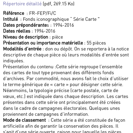
Répertoire détaillé
(pdf, 269.15 Ko)
Référence
: FR-FEP/Fi/C
Intitulé
: Fonds iconographique “ Série Carte "
Dates prépondérante
s : 1994-2016
Dates réelles
: 1994-2016
Niveau de description
: pièce
Présentation ou importance matérielle
: 55 pièces
Modalités d’entrée
: don ou dépôt. On se reportera à la notice
descriptive de chaque pièce où leurs modalités d’entrée sont
indiquées.
Présentation du contenu :Cette série regroupe l’ensemble
des cartes de tout type provenant des différents fonds
d’archives. Par commodité, nous avons fait le choix d’utiliser
le terme générique de « carte » pour désigner cette série.
Néanmoins, la typologie précise (carte postale, carte de
vœux, etc.) est indiquée dans chaque description. Les cartes
présentes dans cette série ont principalement été créées
dans le cadre de campagnes électorales. Quelques unes
proviennent de campagnes d’information.
Mode de classement
: Cette série a été constituée de façon
artificielle afin de garantir la conservation des pièces. Il
s’agit d’une série ouverte, raison pour laquelle les pièces