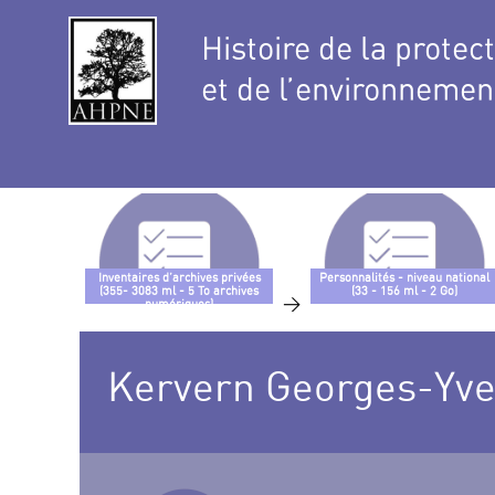
Histoire de la protec
et de l’environnemen
Inventaires d’archives privées
Personnalités - niveau national
(355- 3083 ml - 5 To archives
(33 - 156 ml - 2 Go)
>
numériques)
Kervern Georges-Yve