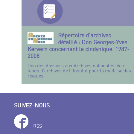
Répertoire d’archives
détaillé : Don Georges-Yves
Kervern concernant la cindynique. 1987-
2008
Don des dossiers aux Archives nationales. Voir
fonds d’archives de l’ Institut pour la maîtrise des
risques
SUIVEZ-NOUS
RSS