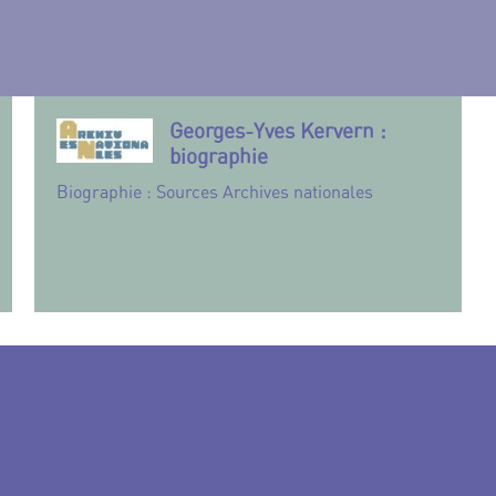
Georges-Yves Kervern :
biographie
Biographie : Sources Archives nationales