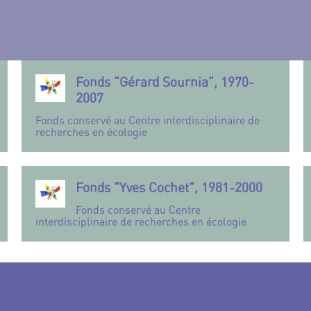
Fonds "Gérard Sournia", 1970-
2007
Fonds conservé au Centre interdisciplinaire de
recherches en écologie
Fonds "Yves Cochet", 1981-2000
Fonds conservé au Centre
interdisciplinaire de recherches en écologie