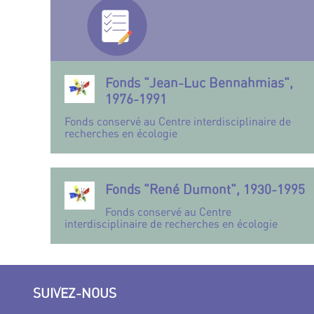
Fonds "Jean-Luc Bennahmias",
1976-1991
Fonds conservé au Centre interdisciplinaire de
recherches en écologie
Fonds "René Dumont", 1930-1995
Fonds conservé au Centre
interdisciplinaire de recherches en écologie
SUIVEZ-NOUS