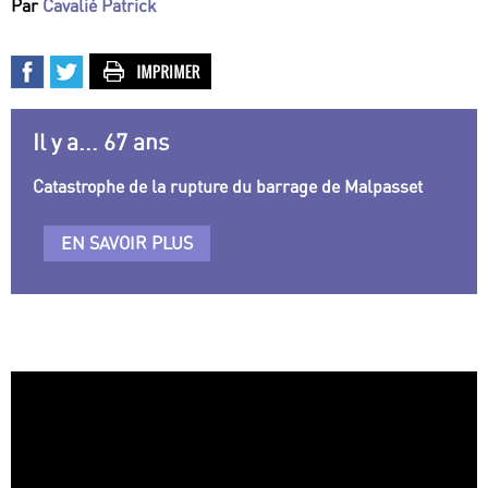
Par
Cavalié Patrick
Il y a... 67 ans
Catastrophe de la rupture du barrage de Malpasset
EN SAVOIR PLUS