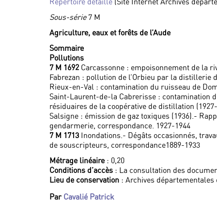
Répertoire détaillé
(Site Internet Archives départ
Sous-série
7 M
Agriculture, eaux et forêts de l’Aude
Sommaire
Pollutions
7 M 1692
Carcassonne : empoisonnement de la rivi
Fabrezan : pollution de l’Orbieu par la distillerie 
Rieux-en-Val : contamination du ruisseau de Domne
Saint-Laurent-de-la Cabrerisse : contamination de
résiduaires de la coopérative de distillation (1927
Salsigne : émission de gaz toxiques (1936).- Rapp
gendarmerie, correspondance. 1927-1944
7 M 1713
Inondations.- Dégâts occasionnés, travaux
de souscripteurs, correspondance1889-1933
Métrage linéaire
: 0,20
Conditions d’accès
: La consultation des documen
Lieu de conservation
: Archives départementales 
Par
Cavalié Patrick