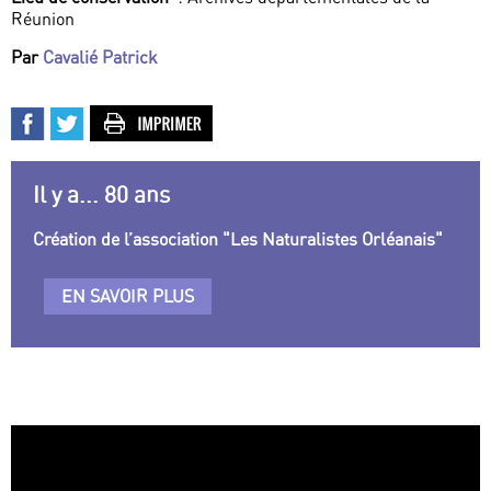
Réunion
Par
Cavalié Patrick
Il y a... 80 ans
Création de l’association "Les Naturalistes Orléanais"
EN SAVOIR PLUS