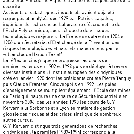
aussi plus « moderne » que le traditionnel responsable de la
sécurité.
Accidents et catastrophes industriels avaient déjà été
regroupés et analysés dés 1979 par Patrick Lagadec,
ingénieur de recherche au Laboratoire d’économétrie de
l’Ecole Polytechnique, sous l’étiquette de « risques
technologiques majeurs ». La France se dota entre 1984 et
1986 d’un Secrétariat d’Etat chargé de la Prévention des
risques technologiques et naturels majeurs tenu par le
vulcanologue Haroun Tazieff.
La réflexion cindynique va progresser au cours de
séminaires tenus en 1989 et 1992 puis se déployer à travers
diverses institutions : l’Institut européen des cindyniques
créé en janvier 1990 dont les présidents ont été Pierre Tanguy
puis Claude Frantzen, Cindynopolis en 1999. Les pôles
d’enseignement se multiplient également : l’Ecole des mines
de Paris qui inaugure une chaire de Sécurité industrielle en
novembre 2006, dés les années 1990 les cours de G. Y.
Kervern à la Sorbonne et à Lyon en matière de gestion
globale des risques et des crises ainsi que de nombreux
autres cursus.
G. Y. Kervern distingue trois générations de recherches
cindyniques : la première (1987-1994) correspond à la