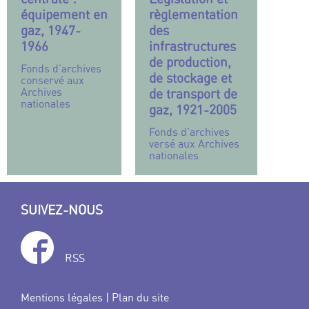
équipement en
règlementation
gaz, 1947-
des
1966
infrastructures
de production,
Fonds d’archives
de stockage et
conservé aux
Archives
de transport de
nationales
gaz, 1921-2005
Fonds d’archives
versé aux Archives
nationales
SUIVEZ-NOUS
RSS
Mentions légales
|
Plan du site