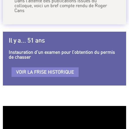
Dans l’attente des publications issues du
colloque, voici un bref compte rendu de Roger
Cans
Il y a... 51 ans
Instauration d’un examen pour l’obtention du permis
de chasser
VOIR LA FRISE HISTORIQUE