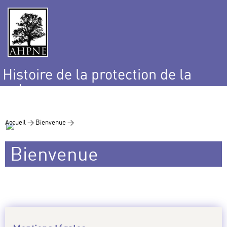
Histoire de la protection de la
nature
et de l’environnement
Accueil >
Bienvenue >
Bienvenue