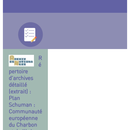
R
é
pertoire
d’archives
détaillé
(extrait) :
Plan
Schuman :
Communauté
européenne
du Charbon