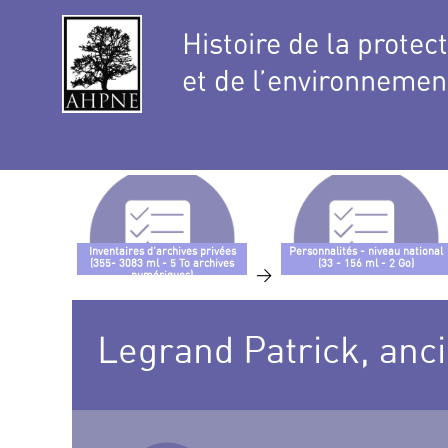
Histoire de la protec
et de l’environnemen
Inventaires d’archives privées
Personnalités - niveau national
(355- 3083 ml - 5 To archives
(33 - 156 ml - 2 Go)
>
numériques)
Legrand Patrick, anc