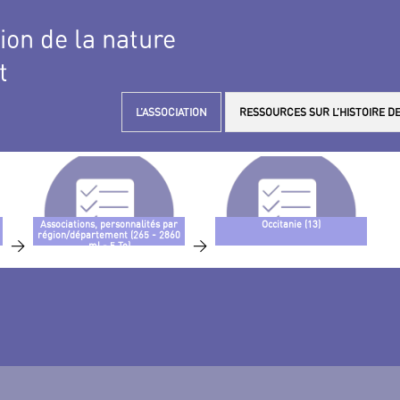
tion de la nature
t
L’ASSOCIATION
RESSOURCES SUR L’HISTOIRE DE
Associations, personnalités par
Occitanie (13)
région/département (265 - 2860
>
>
ml - 5 To)