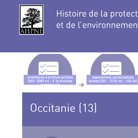
Histoire de la protec
et de l’environnemen
Inventaires d’archives privées
Associations, personnalités
(355- 3083 ml - 5 To archives
locales (291 - 3134 ml - 100 Go)
>
numériques)
Occitanie (13)