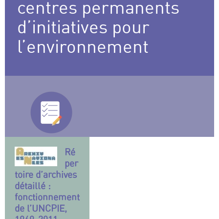
centres permanents
d’initiatives pour
l’environnement
Ré
per
toire d’archives
détaillé :
fonctionnement
de l’UNCPIE,