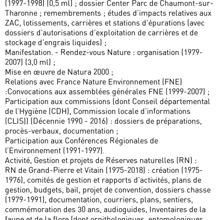
(1997-1998) (0,5 ml) ; dossier Center Parc de Chaumont-sur-
Tharonne ; remembrements ; études d’impacts relatives aux
ZAC, lotissements, carrières et stations d’épurations (avec
dossiers d’autorisations d’exploitation de carrières et de
stockage d’engrais liquides) ;
Manifestation. - Rendez-vous Nature : organisation (1979-
2007) (3,0 ml) ;
Mise en œuvre de Natura 2000 ;
Relations avec France Nature Environnement (FNE)
:Convocations aux assemblées générales FNE (1999-2007) ;
Participation aux commissions (dont Conseil départemental
de l’Hygiène (CDH), Commission locale d’informations
(CLIS)) (Décennie 1990 - 2016) : dossiers de préparations,
procès-verbaux, documentation ;
Participation aux Conférences Régionales de
l’Environnement (1991-1997).
Activité, Gestion et projets de Réserves naturelles (RN) :
RN de Grand-Pierre et Vitain (1975-2018) : création (1975-
1976), comités de gestion et rapports d’activités, plans de
gestion, budgets, bail, projet de convention, dossiers chasse
(1979-1991), documentation, courriers, plans, sentiers,
commémoration des 30 ans, audioguides, Inventaires de la
faune et de la flore (dont ornithologiques, entomologiques,