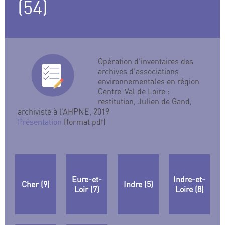
(54)
Opération d’inventaires des
archives d’associations
environnementales en région
Centre-Val de Loire :
restitution, Julien de Gand,
archiviste à l’AHPNE, 2019
Présentation
(format pdf)
Eure-et-
Indre-et-
Cher (9)
Indre (5)
Loir (7)
Loire (8)