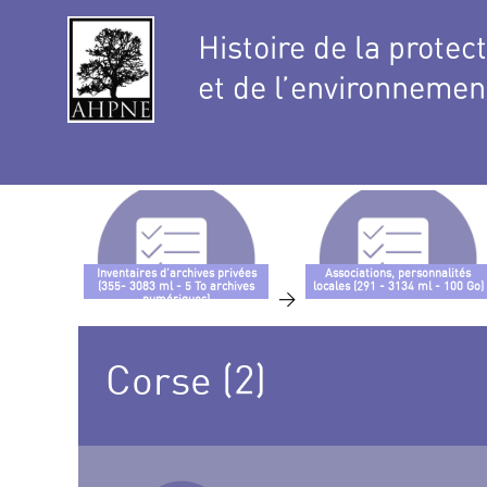
Histoire de la protec
et de l’environnemen
Inventaires d’archives privées
Associations, personnalités
(355- 3083 ml - 5 To archives
locales (291 - 3134 ml - 100 Go)
>
numériques)
Corse (2)