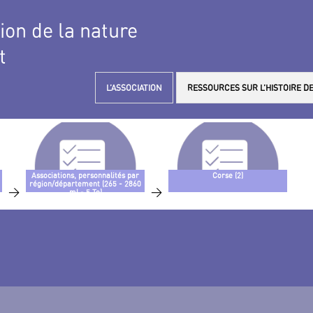
tion de la nature
t
L’ASSOCIATION
RESSOURCES SUR L’HISTOIRE DE
Associations, personnalités par
Corse (2)
région/département (265 - 2860
>
>
ml - 5 To)