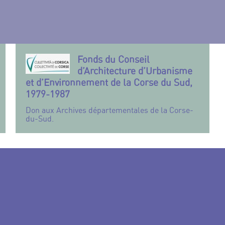
Fonds du Conseil
d’Architecture d’Urbanisme
et d’Environnement de la Corse du Sud,
1979-1987
Don aux Archives départementales de la Corse-
du-Sud.