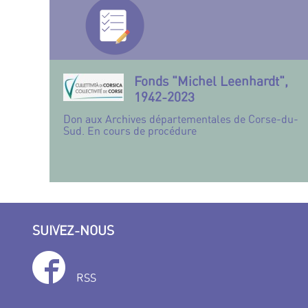
Fonds "Michel Leenhardt",
1942-2023
Don aux Archives départementales de Corse-du-
Sud. En cours de procédure
SUIVEZ-NOUS
RSS