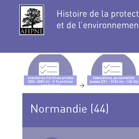
Histoire de la protec
et de l’environnemen
Inventaires d’archives privées
Associations, personnalités
(355- 3083 ml - 5 To archives
locales (291 - 3134 ml - 100 Go)
>
numériques)
Normandie (44)