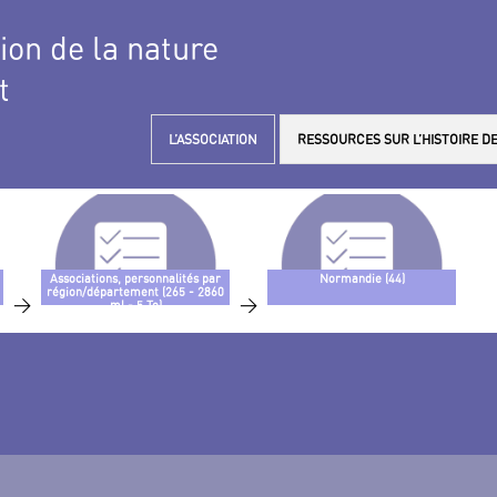
tion de la nature
t
L’ASSOCIATION
RESSOURCES SUR L’HISTOIRE DE
Associations, personnalités par
Normandie (44)
région/département (265 - 2860
>
>
ml - 5 To)