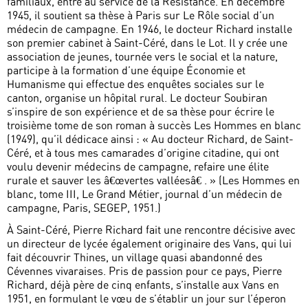
familiaux, entre au service de la Résistance. En décembre
1945, il soutient sa thèse à Paris sur Le Rôle social d’un
médecin de campagne. En 1946, le docteur Richard installe
son premier cabinet à Saint-Céré, dans le Lot. Il y crée une
association de jeunes, tournée vers le social et la nature,
participe à la formation d’une équipe Économie et
Humanisme qui effectue des enquêtes sociales sur le
canton, organise un hôpital rural. Le docteur Soubiran
s’inspire de son expérience et de sa thèse pour écrire le
troisième tome de son roman à succès Les Hommes en blanc
(1949), qu’il dédicace ainsi : « Au docteur Richard, de Saint-
Céré, et à tous mes camarades d’origine citadine, qui ont
voulu devenir médecins de campagne, refaire une élite
rurale et sauver les â€œvertes valléesâ€ . » (Les Hommes en
blanc, tome III, Le Grand Métier, journal d’un médecin de
campagne, Paris, SEGEP, 1951.)
À Saint-Céré, Pierre Richard fait une rencontre décisive avec
un directeur de lycée également originaire des Vans, qui lui
fait découvrir Thines, un village quasi abandonné des
Cévennes vivaraises. Pris de passion pour ce pays, Pierre
Richard, déjà père de cinq enfants, s’installe aux Vans en
1951, en formulant le vœu de s’établir un jour sur l’éperon