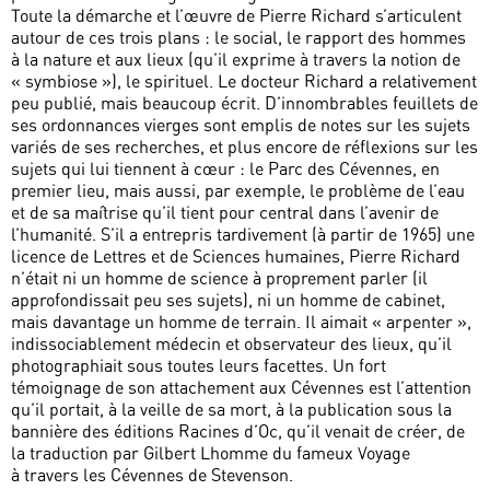
Toute la démarche et l’œuvre de Pierre Richard s’articulent
autour de ces trois plans : le social, le rapport des hommes
à la nature et aux lieux (qu’il exprime à travers la notion de
« symbiose »), le spirituel. Le docteur Richard a relativement
peu publié, mais beaucoup écrit. D’innombrables feuillets de
ses ordonnances vierges sont emplis de notes sur les sujets
variés de ses recherches, et plus encore de réflexions sur les
sujets qui lui tiennent à cœur : le Parc des Cévennes, en
premier lieu, mais aussi, par exemple, le problème de l’eau
et de sa maîtrise qu’il tient pour central dans l’avenir de
l’humanité. S’il a entrepris tardivement (à partir de 1965) une
licence de Lettres et de Sciences humaines, Pierre Richard
n’était ni un homme de science à proprement parler (il
approfondissait peu ses sujets), ni un homme de cabinet,
mais davantage un homme de terrain. Il aimait « arpenter »,
indissociablement médecin et observateur des lieux, qu’il
photographiait sous toutes leurs facettes. Un fort
témoignage de son attachement aux Cévennes est l’attention
qu’il portait, à la veille de sa mort, à la publication sous la
bannière des éditions Racines d’Oc, qu’il venait de créer, de
la traduction par Gilbert Lhomme du fameux Voyage
à travers les Cévennes de Stevenson.