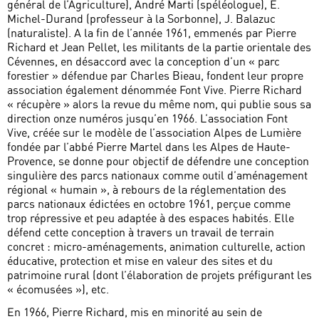
général de l’Agriculture), André Marti (spéléologue), E.
Michel-Durand (professeur à la Sorbonne), J. Balazuc
(naturaliste). A la fin de l’année 1961, emmenés par Pierre
Richard et Jean Pellet, les militants de la partie orientale des
Cévennes, en désaccord avec la conception d’un « parc
forestier » défendue par Charles Bieau, fondent leur propre
association également dénommée Font Vive. Pierre Richard
« récupère » alors la revue du même nom, qui publie sous sa
direction onze numéros jusqu’en 1966. L’association Font
Vive, créée sur le modèle de l’association Alpes de Lumière
fondée par l’abbé Pierre Martel dans les Alpes de Haute-
Provence, se donne pour objectif de défendre une conception
singulière des parcs nationaux comme outil d’aménagement
régional « humain », à rebours de la réglementation des
parcs nationaux édictées en octobre 1961, perçue comme
trop répressive et peu adaptée à des espaces habités. Elle
défend cette conception à travers un travail de terrain
concret : micro-aménagements, animation culturelle, action
éducative, protection et mise en valeur des sites et du
patrimoine rural (dont l’élaboration de projets préfigurant les
« écomusées »), etc.
En 1966, Pierre Richard, mis en minorité au sein de