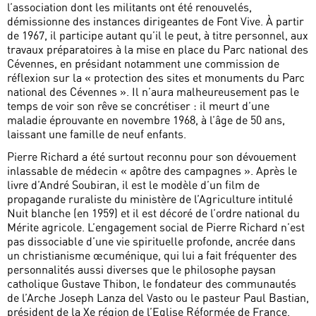
l’association dont les militants ont été renouvelés,
démissionne des instances dirigeantes de Font Vive. À partir
de 1967, il participe autant qu’il le peut, à titre personnel, aux
travaux préparatoires à la mise en place du Parc national des
Cévennes, en présidant notamment une commission de
réflexion sur la « protection des sites et monuments du Parc
national des Cévennes ». Il n’aura malheureusement pas le
temps de voir son rêve se concrétiser : il meurt d’une
maladie éprouvante en novembre 1968, à l’âge de 50 ans,
laissant une famille de neuf enfants.
Pierre Richard a été surtout reconnu pour son dévouement
inlassable de médecin « apôtre des campagnes ». Après le
livre d’André Soubiran, il est le modèle d’un film de
propagande ruraliste du ministère de l’Agriculture intitulé
Nuit blanche (en 1959) et il est décoré de l’ordre national du
Mérite agricole. L’engagement social de Pierre Richard n’est
pas dissociable d’une vie spirituelle profonde, ancrée dans
un christianisme œcuménique, qui lui a fait fréquenter des
personnalités aussi diverses que le philosophe paysan
catholique Gustave Thibon, le fondateur des communautés
de l’Arche Joseph Lanza del Vasto ou le pasteur Paul Bastian,
président de la Xe région de l’Eglise Réformée de France.