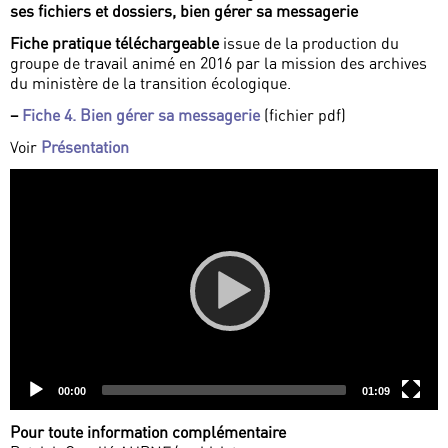
ses fichiers et dossiers, bien gérer sa messagerie
Fiche pratique téléchargeable
issue de la production du
groupe de travail animé en 2016 par la mission des archives
du ministère de la transition écologique.
–
Fiche 4. Bien gérer sa messagerie
(fichier pdf)
Voir
Présentation
Video
Player
Current
Total
00:00
01:09
time
duration
Pour toute information complémentaire