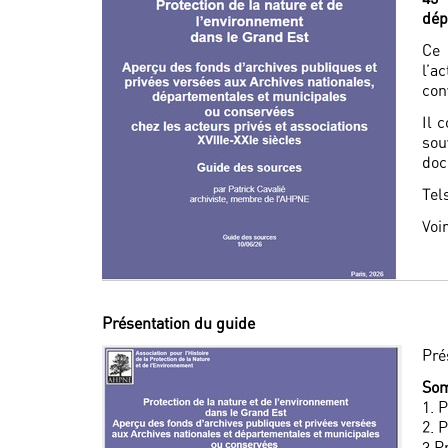
dép
Ce 
l’a
con
Il 
sou
doc
Tel
Voi
Présentation du guide
Pré
So
1. 
2. 
3 P