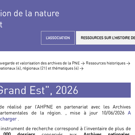
tion de la nature
t
L’ASSOCIATION
RESSOURCES SUR L’HISTOIRE DE
vegarde et valorisation des archives de la PNE >
Ressources historiques >
nationaux (4), régionaux (21) et thématiques (4) >
Grand Est", 2026
de réalisé par l’AHPNE en partenariat avec les Archives
artementales de la région. , mise à jour 10/06/2026
A
écharger
.
 instrument de recherche correspond à l’inventaire de plus de
 000 dossiers
conservés aux
Archives nationales
,