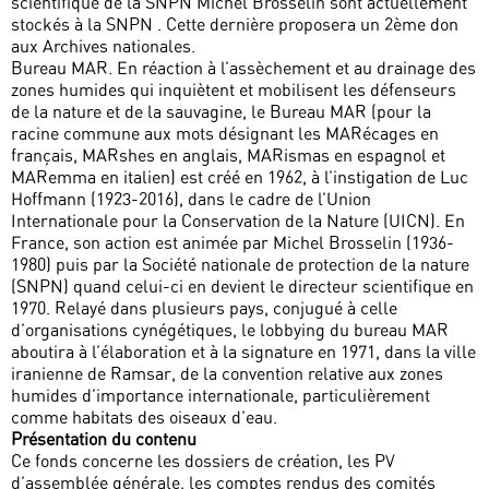
scientifique de la SNPN Michel Brosselin sont actuellement
stockés à la SNPN . Cette dernière proposera un 2ème don
aux Archives nationales.
Bureau MAR. En réaction à l’assèchement et au drainage des
zones humides qui inquiètent et mobilisent les défenseurs
de la nature et de la sauvagine, le Bureau MAR (pour la
racine commune aux mots désignant les MARécages en
français, MARshes en anglais, MARismas en espagnol et
MARemma en italien) est créé en 1962, à l’instigation de Luc
Hoffmann (1923-2016), dans le cadre de l’Union
Internationale pour la Conservation de la Nature (UICN). En
France, son action est animée par Michel Brosselin (1936-
1980) puis par la Société nationale de protection de la nature
(SNPN) quand celui-ci en devient le directeur scientifique en
1970. Relayé dans plusieurs pays, conjugué à celle
d’organisations cynégétiques, le lobbying du bureau MAR
aboutira à l’élaboration et à la signature en 1971, dans la ville
iranienne de Ramsar, de la convention relative aux zones
humides d’importance internationale, particulièrement
comme habitats des oiseaux d’eau.
Présentation du contenu
Ce fonds concerne les dossiers de création, les PV
d’assemblée générale, les comptes rendus des comités