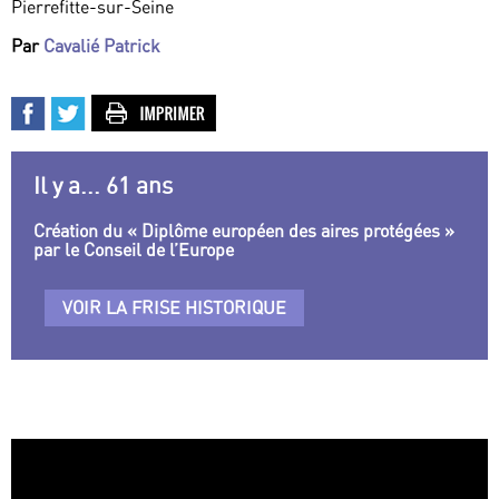
Pierrefitte-sur-Seine
Par
Cavalié Patrick
Il y a... 61 ans
Création du « Diplôme européen des aires protégées »
par le Conseil de l’Europe
VOIR LA FRISE HISTORIQUE