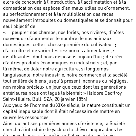
alors de concourir à l’introduction, à l’acclimatation et à la
domestication des espèces d’animaux utiles ou d’ornement,
au perfectionnement et à la multiplication des races
nouvellement introduites ou domestiquées et se donnait pour
seul objectif de
« ... peupler nos champs, nos forêts, nos rivières, d’hôtes
nouveaux ; d’augmenter le nombre de nos animaux
domestiques, cette richesse première du cultivateur ;
d’accroître et de varier les ressources alimentaires, si
insuffisantes, dont nous disposons aujourd’hui ; de créer
d’autres produits économiques ou industriels ; et, par
là même, de doter notre agriculture, si longtemps
languissante, notre industrie, notre commerce et la société
tout entière de biens jusqu’à présent inconnus ou négligés,
non moins précieux un jour que ceux dont les générations
antérieures nous ont légué le bienfait » (Isidore Geoffroy
Saint-Hilaire, Bull. SZA, 20 janvier 1854).
Aux yeux de l’homme du XIXe siècle, la nature constituait un
capital inépuisable dont il était nécessaire de mettre en
œuvre les ressources.
Ainsi durant ses premières années d’existence, la Société
chercha à introduire le yack ou la chèvre angora dans les
élevages français, à améliorer l’élevage du ver à soie,