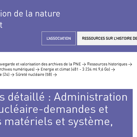
tion de la nature
t
L’ASSOCIATION
RESSOURCES SUR L’HISTOIRE DE
vegarde et valorisation des archives de la PNE >
Ressources historiques >
 archives numériques) >
Energie et climat (481 - 3 234 ml 9,6 Go) >
e (24) >
Sûreté nucléaire (58) >
s détaillé : Administration
 nucléaire-demandes et
s matériels et système,