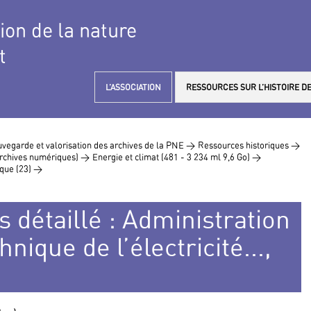
tion de la nature
t
L’ASSOCIATION
RESSOURCES SUR L’HISTOIRE DE
vegarde et valorisation des archives de la PNE >
Ressources historiques >
 archives numériques) >
Energie et climat (481 - 3 234 ml 9,6 Go) >
ique (23) >
s détaillé : Administration
nique de l’électricité...,