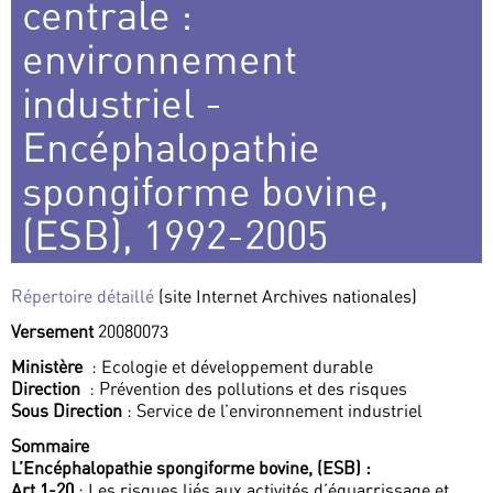
centrale :
environnement
industriel -
Encéphalopathie
spongiforme bovine,
(ESB), 1992-2005
Répertoire détaillé
(site Internet Archives nationales)
Versement
20080073
Ministère
: Ecologie et développement durable
Direction
: Prévention des pollutions et des risques
Sous Direction
: Service de l’environnement industriel
Sommaire
L’Encéphalopathie spongiforme bovine, (ESB) :
Art 1-20
: Les risques liés aux activités d’équarrissage et