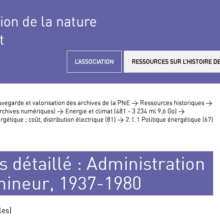
tion de la nature
t
L’ASSOCIATION
RESSOURCES SUR L’HISTOIRE DE
vegarde et valorisation des archives de la PNE >
Ressources historiques >
 archives numériques) >
Energie et climat (481 - 3 234 ml 9,6 Go) >
rgétique ; coût, distribution électrique (81) >
2.1.1 Politique énergétique (67)
s détaillé : Administration
 mineur, 1937-1980
les)