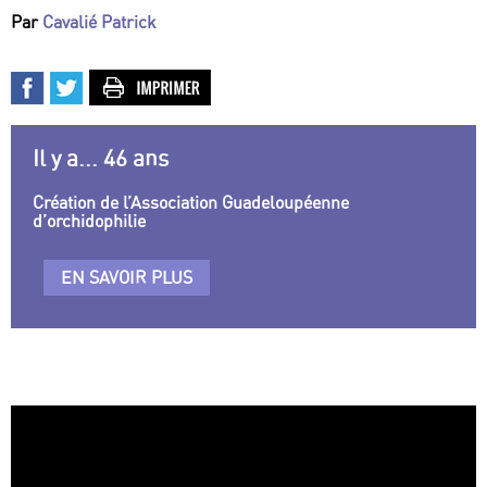
Par
Cavalié Patrick
Il y a... 46 ans
Création de l’Association Guadeloupéenne
d’orchidophilie
EN SAVOIR PLUS