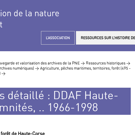
tion de la nature
t
L’ASSOCIATION
RESSOURCES SUR L’HISTOIRE DE
vegarde et valorisation des archives de la PNE >
Ressources historiques >
 archives numériques) >
Agriculture, pêches maritimes, territoires, forêt (495 -
) >
s détaillé : DDAF Haute-
mnités, .. 1966-1998
a forêt de Haute-Corse