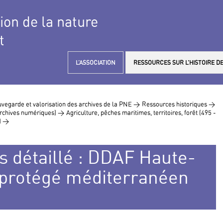
tion de la nature
t
L’ASSOCIATION
RESSOURCES SUR L’HISTOIRE DE
vegarde et valorisation des archives de la PNE >
Ressources historiques >
 archives numériques) >
Agriculture, pêches maritimes, territoires, forêt (495 -
) >
s détaillé : DDAF Haute-
protégé méditerranéen