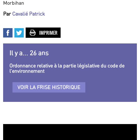
Morbihan
Par
Cavalié Patrick
Il y a... 26 ans
Ordonnance relative à la partie législative du code de
l’environnement
VOIR LA FRISE HISTORIQUE