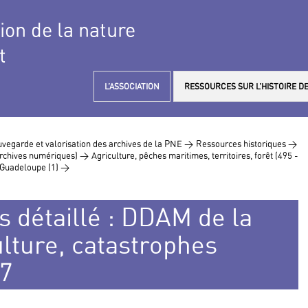
tion de la nature
t
L’ASSOCIATION
RESSOURCES SUR L’HISTOIRE DE
vegarde et valorisation des archives de la PNE >
Ressources historiques >
 archives numériques) >
Agriculture, pêches maritimes, territoires, forêt (495 -
Guadeloupe (1) >
s détaillé : DDAM de la
lture, catastrophes
87