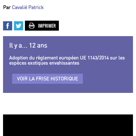
Par
Cavalié Patrick
Il y a... 12 ans
Adoption du règlement européen UE 1143/2014 sur les
espèces exotiques envahissantes
VOIR LA FRISE HISTORIQUE