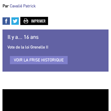
Par
Cavalié Patrick
Il y a... 16 ans
Vote de la loi Grenelle II
VOIR LA FRISE HISTORIQUE