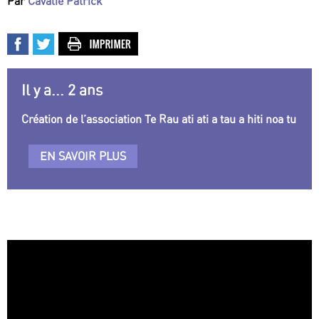
Par
Cavalié Patrick
Il y a... 2 ans
Création de l’association Te Rau ati ati a tau a hiti noa tu
EN SAVOIR PLUS