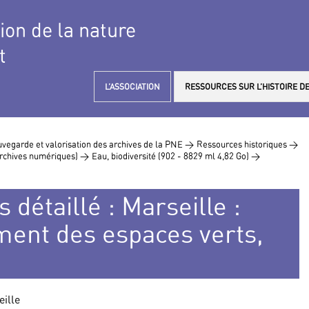
tion de la nature
t
L’ASSOCIATION
RESSOURCES SUR L’HISTOIRE DE
vegarde et valorisation des archives de la PNE >
Ressources historiques >
 archives numériques) >
Eau, biodiversité (902 - 8829 ml 4,82 Go) >
 détaillé : Marseille :
ent des espaces verts,
eille