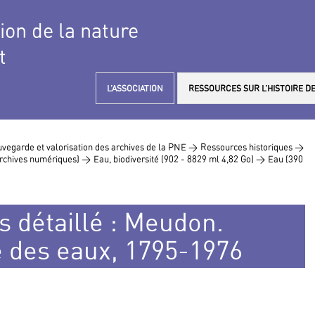
tion de la nature
t
L’ASSOCIATION
RESSOURCES SUR L’HISTOIRE DE
vegarde et valorisation des archives de la PNE >
Ressources historiques >
 archives numériques) >
Eau, biodiversité (902 - 8829 ml 4,82 Go) >
Eau (390
s détaillé : Meudon.
e des eaux, 1795-1976