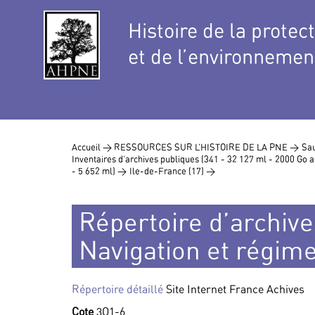
Histoire de la protec
et de l’environnemen
Accueil >
RESSOURCES SUR L’HISTOIRE DE LA PNE >
Sau
Inventaires d’archives publiques (341 - 32 127 ml - 2000 Go
- 5 652 ml) >
Ile-de-France (17) >
Répertoire d’archive
Navigation et régim
Répertoire détaillé
Site Internet France Achives
Cote
3O1-6