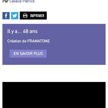
Par
Cavalié Patrick
Il y a... 68 ans
Création de FRAMATOME
EN SAVOIR PLUS