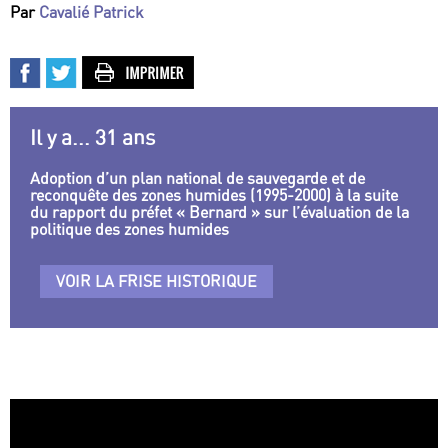
Par
Cavalié Patrick
Il y a... 31 ans
Adoption d’un plan national de sauvegarde et de
reconquête des zones humides (1995-2000) à la suite
du rapport du préfet « Bernard » sur l’évaluation de la
politique des zones humides
VOIR LA FRISE HISTORIQUE