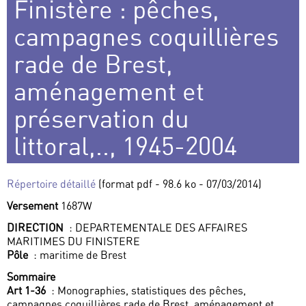
Finistère : pêches,
campagnes coquillières
rade de Brest,
aménagement et
préservation du
littoral,.., 1945-2004
Répertoire détaillé
(format pdf - 98.6 ko - 07/03/2014)
Versement
1687W
DIRECTION
: DEPARTEMENTALE DES AFFAIRES
MARITIMES DU FINISTERE
Pôle
: maritime de Brest
Sommaire
Art 1-36
: Monographies, statistiques des pêches,
campagnes coquillières rade de Brest, aménagement et