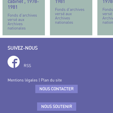
cabinet , 1978-
1981
1978
1981
Fonds d’archives
Fonds
versé aux
versé
Fonds d’archives
Archives
Archi
versé aux
nationales
natio
Archives
nationales
SUIVEZ-NOUS
RSS
Mentions légales
|
Plan du site
NOUS CONTACTER
NOUS SOUTENIR