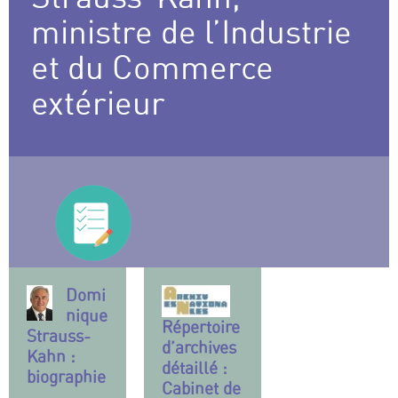
ministre de l’Industrie
et du Commerce
extérieur
Domi
nique
Répertoire
Strauss-
d’archives
Kahn :
détaillé :
biographie
Cabinet de