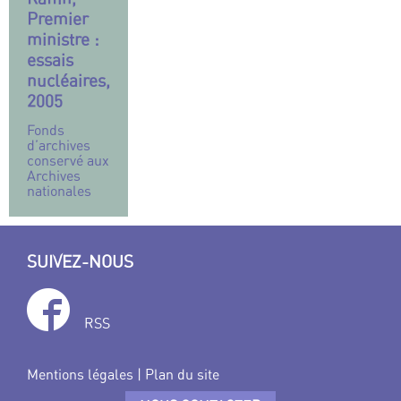
Premier
ministre :
essais
nucléaires,
2005
Fonds
d’archives
conservé aux
Archives
nationales
SUIVEZ-NOUS
RSS
Mentions légales
|
Plan du site