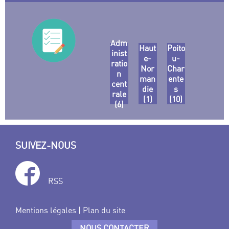
Adm
Haut
Poito
inist
e-
u-
ratio
Nor
Char
n
man
ente
cent
die
s
rale
(1)
(10)
(6)
SUIVEZ-NOUS
RSS
Mentions légales
|
Plan du site
NOUS CONTACTER